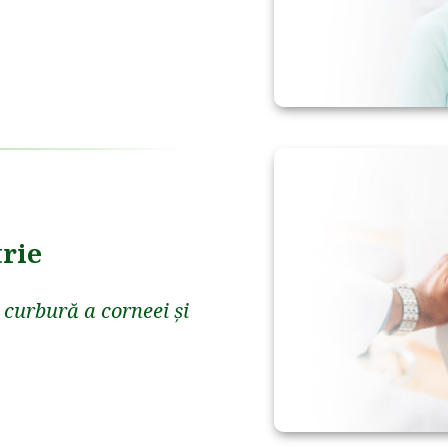
rie
curbură a corneei și