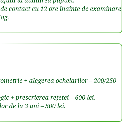
ajuta la dilatarea pupilei.
le de contact cu 12 ore înainte de examinare
log.
ometrie + alegerea ochelarilor – 200/250
ic + prescrierea rețetei – 600 lei.
r de la 3 ani – 500 lei.