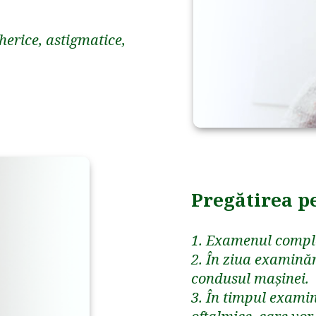
pherice, astigmatice,
Pregătirea p
1. Examenul comple
2. În ziua examinăr
condusul mașinei.
3. În timpul examin