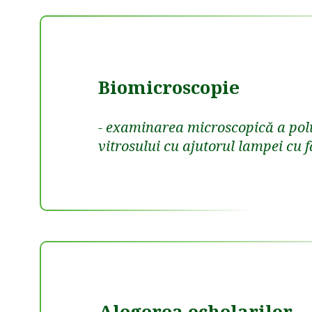
Biomicroscopie
- examinarea microscopică a polu
vitrosului cu ajutorul lampei cu f
Alegerea ochelarilor