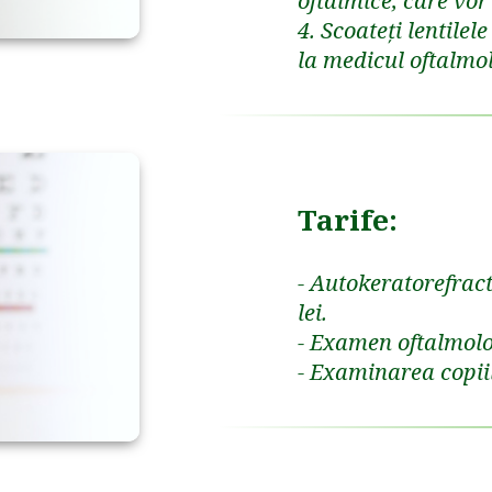
oftalmice, care vor 
4. Scoateți lentile
la medicul oftalmo
Tarife:
- Autokeratorefract
lei.
- Examen oftalmolog
- Examinarea copiilo